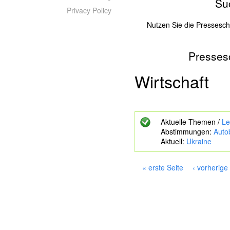
Su
Privacy Policy
Nutzen Sie die Pressesc
Presses
Z
u
s
Wirtschaft
u
c
h
e
Aktuelle Themen /
Le
n
Abstimmungen:
Auto
d
Aktuell:
Ukraine
e
S
c
« erste Seite
‹ vorherige
h
S
l
e
ü
i
s
s
t
e
e