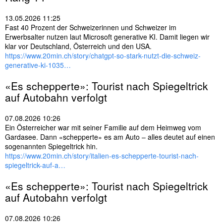
s
e
13.05.2026 11:25
l
Fast 40 Prozent der Schweizerinnen und Schweizer im
w
Erwerbsalter nutzen laut Microsoft generative KI. Damit liegen wir
ö
klar vor Deutschland, Österreich und den USA.
r
https://www.20min.ch/story/chatgpt-so-stark-nutzt-die-schweiz-
t
generative-ki-1035…
e
r
«Es schepperte»: Tourist nach Spiegeltrick
auf Autobahn verfolgt
07.08.2026 10:26
Ein Österreicher war mit seiner Familie auf dem Heimweg vom
Gardasee. Dann «schepperte» es am Auto – alles deutet auf einen
sogenannten Spiegeltrick hin.
https://www.20min.ch/story/italien-es-schepperte-tourist-nach-
spiegeltrick-auf-a…
«Es schepperte»: Tourist nach Spiegeltrick
auf Autobahn verfolgt
07.08.2026 10:26