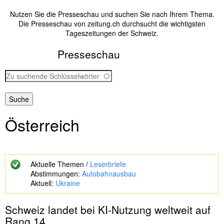
Nutzen Sie die Presseschau und suchen Sie nach Ihrem Thema.
Die Presseschau von zeitung.ch durchsucht die wichtigsten
Tageszeitungen der Schweiz.
Presseschau
Z
u
s
u
c
Österreich
h
e
n
d
e
Aktuelle Themen /
Leserbriefe
S
Abstimmungen:
Autobahnausbau
c
Aktuell:
Ukraine
h
l
Schweiz landet bei KI-Nutzung weltweit auf
ü
s
Rang 14