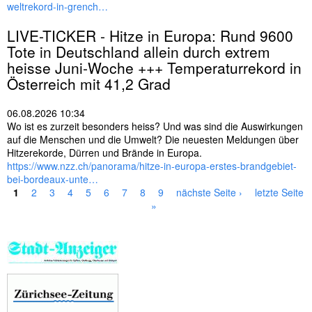
weltrekord-in-grench…
LIVE-TICKER - Hitze in Europa: Rund 9600
Tote in Deutschland allein durch extrem
heisse Juni-Woche +++ Temperaturrekord in
Österreich
mit 41,2 Grad
06.08.2026 10:34
Wo ist es zurzeit besonders heiss? Und was sind die Auswirkungen
auf die Menschen und die Umwelt? Die neuesten Meldungen über
Hitzerekorde, Dürren und Brände in Europa.
https://www.nzz.ch/panorama/hitze-in-europa-erstes-brandgebiet-
bei-bordeaux-unte…
1
2
3
4
5
6
7
8
9
nächste Seite ›
letzte Seite
S
»
e
i
t
e
n