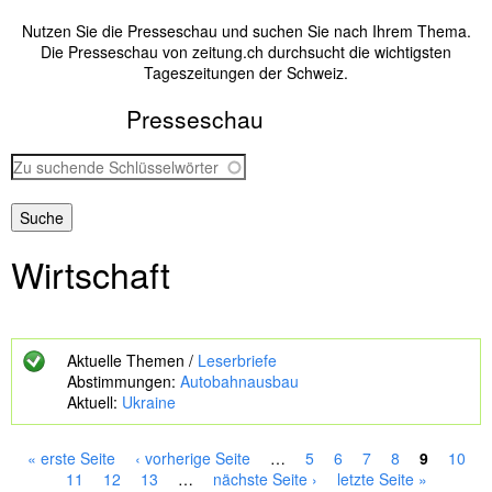
Nutzen Sie die Presseschau und suchen Sie nach Ihrem Thema.
Die Presseschau von zeitung.ch durchsucht die wichtigsten
Tageszeitungen der Schweiz.
Presseschau
Z
u
s
u
c
Wirtschaft
h
e
n
d
e
Aktuelle Themen /
Leserbriefe
S
Abstimmungen:
Autobahnausbau
c
Aktuell:
Ukraine
h
l
ü
« erste Seite
‹ vorherige Seite
…
5
6
7
8
9
10
s
S
11
12
13
…
nächste Seite ›
letzte Seite »