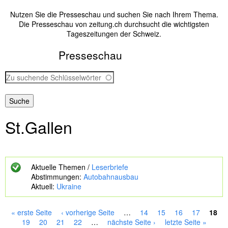
Nutzen Sie die Presseschau und suchen Sie nach Ihrem Thema.
Die Presseschau von zeitung.ch durchsucht die wichtigsten
Tageszeitungen der Schweiz.
Presseschau
Z
u
s
u
c
St.gallen
h
e
n
d
e
Aktuelle Themen /
Leserbriefe
S
Abstimmungen:
Autobahnausbau
c
Aktuell:
Ukraine
h
l
ü
« erste Seite
‹ vorherige Seite
…
14
15
16
17
18
s
S
19
20
21
22
…
nächste Seite ›
letzte Seite »