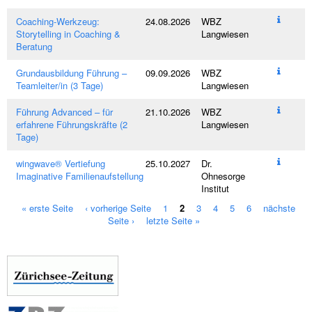
Coaching-Werkzeug:
24.08.2026
WBZ
Storytelling in Coaching &
Langwiesen
Beratung
Grundausbildung Führung –
09.09.2026
WBZ
Teamleiter/in (3 Tage)
Langwiesen
Führung Advanced – für
21.10.2026
WBZ
erfahrene Führungskräfte (2
Langwiesen
Tage)
wingwave® Vertiefung
25.10.2027
Dr.
Imaginative Familienaufstellung
Ohnesorge
Institut
« erste Seite
‹ vorherige Seite
1
2
3
4
5
6
nächste
S
Seite ›
letzte Seite »
e
i
t
e
n