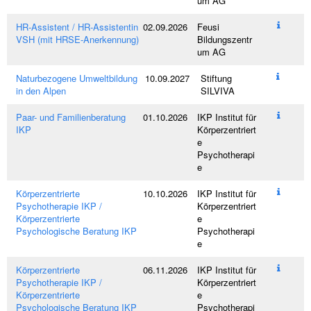
um AG
HR-Assistent / HR-Assistentin
02.09.2026
Feusi
VSH (mit HRSE-Anerkennung)
Bildungszentr
um AG
Naturbezogene Umweltbildung
10.09.2027
Stiftung
in den Alpen
SILVIVA
Paar- und Familienberatung
01.10.2026
IKP Institut für
IKP
Körperzentriert
e
Psychotherapi
e
Körperzentrierte
10.10.2026
IKP Institut für
Psychotherapie IKP /
Körperzentriert
Körperzentrierte
e
Psychologische Beratung IKP
Psychotherapi
e
Körperzentrierte
06.11.2026
IKP Institut für
Psychotherapie IKP /
Körperzentriert
Körperzentrierte
e
Psychologische Beratung IKP
Psychotherapi