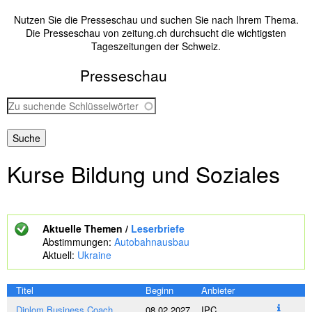
Nutzen Sie die Presseschau und suchen Sie nach Ihrem Thema.
Die Presseschau von zeitung.ch durchsucht die wichtigsten
Tageszeitungen der Schweiz.
Presseschau
Z
u
s
u
c
Kurse Bildung und Soziales
h
e
n
d
e
Aktuelle Themen /
Leserbriefe
S
Abstimmungen:
Autobahnausbau
c
Aktuell:
Ukraine
h
l
ü
Titel
Beginn
Anbieter
s
Diplom Business Coach
08.02.2027
IPC