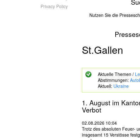
Su
Privacy Policy
Nutzen Sie die Pressesc
Presses
Z
u
s
St.gallen
u
c
h
e
Aktuelle Themen /
Le
n
Abstimmungen:
Auto
d
Aktuell:
Ukraine
e
S
c
1. August im Kant
h
Verbot
l
ü
s
02.08.2026 10:04
s
Trotz des absoluten Feuer- 
e
insgesamt 15 Verstösse festg