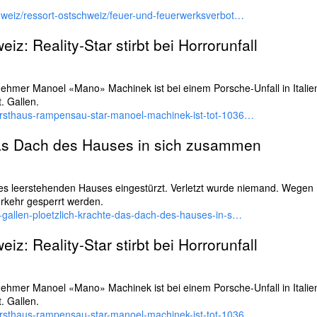
chweiz/ressort-ostschweiz/feuer-und-feuerwerksverbot…
eiz: Reality-Star stirbt bei Horrorunfall
nehmer Manoel «Mano» Machinek ist bei einem Porsche-Unfall in Italie
. Gallen.
forsthaus-rampensau-star-manoel-machinek-ist-tot-1036…
das Dach des Hauses in sich zusammen
ines leerstehenden Hauses eingestürzt. Verletzt wurde niemand. Wegen 
rkehr gesperrt werden.
t-gallen-ploetzlich-krachte-das-dach-des-hauses-in-s…
eiz: Reality-Star stirbt bei Horrorunfall
nehmer Manoel «Mano» Machinek ist bei einem Porsche-Unfall in Italie
. Gallen.
forsthaus-rampensau-star-manoel-machinek-ist-tot-1036…