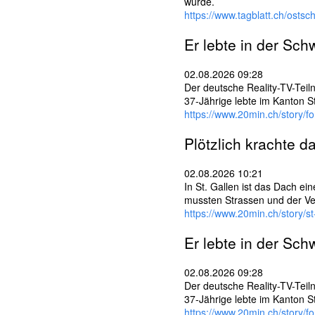
l
wurde.
w
https://www.tagblatt.ch/osts
ö
r
Er lebte in der Schw
t
e
02.08.2026 09:28
r
Der deutsche Reality-TV-Teil
37-Jährige lebte im Kanton St
https://www.20min.ch/story/
Plötzlich krachte 
02.08.2026 10:21
In St. Gallen ist das Dach e
mussten Strassen und der Ve
https://www.20min.ch/story/s
Er lebte in der Schw
02.08.2026 09:28
Der deutsche Reality-TV-Teil
37-Jährige lebte im Kanton St
https://www.20min.ch/story/