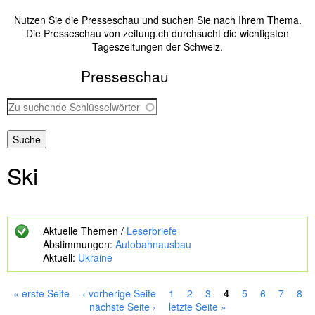
Nutzen Sie die Presseschau und suchen Sie nach Ihrem Thema.
Die Presseschau von zeitung.ch durchsucht die wichtigsten
Tageszeitungen der Schweiz.
Presseschau
Z
u
s
u
c
Ski
h
e
n
d
e
Aktuelle Themen /
Leserbriefe
S
Abstimmungen:
Autobahnausbau
c
Aktuell:
Ukraine
h
l
ü
« erste Seite
‹ vorherige Seite
1
2
3
4
5
6
7
8
s
S
nächste Seite ›
letzte Seite »