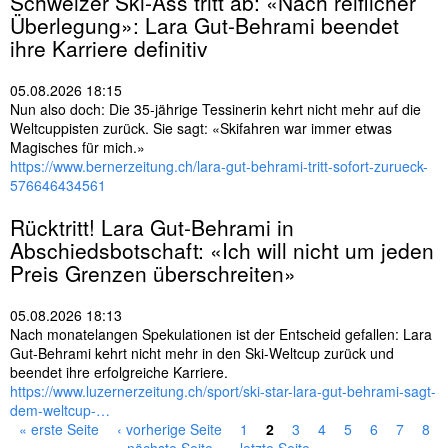
Schweizer
Ski
-Ass tritt ab: «Nach reiflicher
Überlegung»: Lara Gut-Behrami beendet
ihre Karriere definitiv
05.08.2026 18:15
Nun also doch: Die 35-jährige Tessinerin kehrt nicht mehr auf die
Weltcuppisten zurück. Sie sagt: «Skifahren war immer etwas
Magisches für mich.»
https://www.bernerzeitung.ch/lara-gut-behrami-tritt-sofort-zurueck-
576646434561
Rücktritt! Lara Gut-Behrami in
Abschiedsbotschaft: «Ich will nicht um jeden
Preis Grenzen überschreiten»
05.08.2026 18:13
Nach monatelangen Spekulationen ist der Entscheid gefallen: Lara
Gut-Behrami kehrt nicht mehr in den Ski-Weltcup zurück und
beendet ihre erfolgreiche Karriere.
https://www.luzernerzeitung.ch/sport/ski-star-lara-gut-behrami-sagt-
dem-weltcup-…
« erste Seite
‹ vorherige Seite
1
2
3
4
5
6
7
8