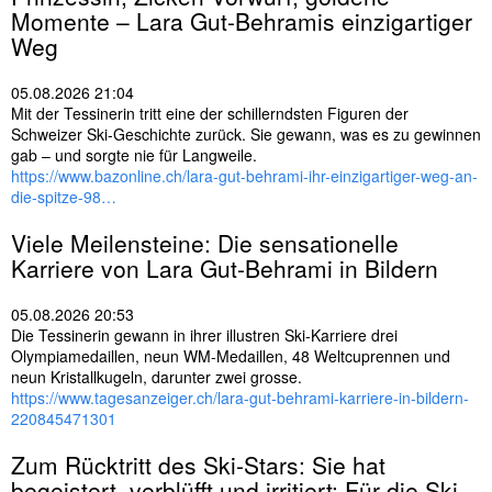
Momente – Lara Gut-Behramis einzigartiger
Weg
05.08.2026 21:04
Mit der Tessinerin tritt eine der schillerndsten Figuren der
Schweizer Ski-Geschichte zurück. Sie gewann, was es zu gewinnen
gab – und sorgte nie für Langweile.
https://www.bazonline.ch/lara-gut-behrami-ihr-einzigartiger-weg-an-
die-spitze-98…
Viele Meilensteine: Die sensationelle
Karriere von Lara Gut-Behrami in Bildern
05.08.2026 20:53
Die Tessinerin gewann in ihrer illustren Ski-Karriere drei
Olympiamedaillen, neun WM-Medaillen, 48 Weltcuprennen und
neun Kristallkugeln, darunter zwei grosse.
https://www.tagesanzeiger.ch/lara-gut-behrami-karriere-in-bildern-
220845471301
Zum Rücktritt des
Ski
-Stars: Sie hat
begeistert, verblüfft und irritiert: Für die
Ski
-