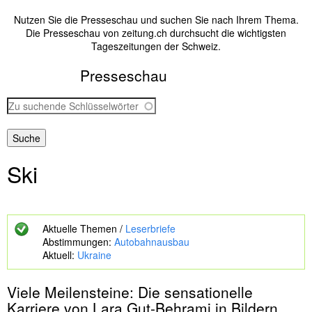
Nutzen Sie die Presseschau und suchen Sie nach Ihrem Thema.
Die Presseschau von zeitung.ch durchsucht die wichtigsten
Tageszeitungen der Schweiz.
Presseschau
Z
u
s
u
c
Ski
h
e
n
d
e
Aktuelle Themen /
Leserbriefe
S
Abstimmungen:
Autobahnausbau
c
Aktuell:
Ukraine
h
l
Viele Meilensteine: Die sensationelle
ü
s
Karriere von Lara Gut-Behrami in Bildern