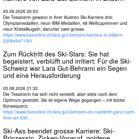
s
e
05.08.2026 20:53
l
Die Tessinerin gewann in ihrer illustren Ski-Karriere drei
w
Olympiamedaillen, neun WM-Medaillen, 48 Weltcuprennen und
ö
neun Kristallkugeln, darunter zwei grosse.
r
https://www.bazonline.ch/lara-gut-behrami-karriere-in-bildern-
t
220845471301
e
r
Zum Rücktritt des
Ski
-Stars: Sie hat
begeistert, verblüfft und irritiert: Für die
Ski
-
Schweiz war Lara Gut-Behrami ein Segen
und eine Herausforderung
05.08.2026 21:32
Die Tessinerin hat sich nicht verstellt, aber stets nach dem
Optimum gestrebt. Sie ist eigene Wege gegangen – mit letzter
Konsequenz.
https://www.bazonline.ch/lara-gut-behrami-ein-ruecktritt-ganz-nach-
ihrer-art-830…
Ski
-Ass beendet grosse Karriere:
Ski
-
Prinzessin, Zicken-Vorwurf, goldene