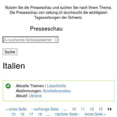
Nutzen Sie die Presseschau und suchen Sie nach Ihrem Thema.
Die Presseschau von zeitung.ch durchsucht die wichtigsten
Tageszeitungen der Schweiz.
Presseschau
Z
u
s
u
c
Italien
h
e
n
d
e
Aktuelle Themen /
Leserbriefe
S
Abstimmungen:
Autobahnausbau
c
Aktuell:
Ukraine
h
l
ü
« erste Seite
‹ vorherige Seite
…
10
11
12
13
14
s
S
15
16
17
18
…
nächste Seite ›
letzte Seite »