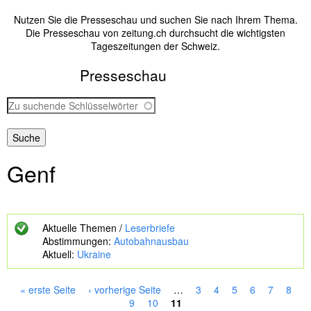
Nutzen Sie die Presseschau und suchen Sie nach Ihrem Thema.
Die Presseschau von zeitung.ch durchsucht die wichtigsten
Tageszeitungen der Schweiz.
Presseschau
Z
u
s
u
c
Genf
h
e
n
d
e
Aktuelle Themen /
Leserbriefe
S
Abstimmungen:
Autobahnausbau
c
Aktuell:
Ukraine
h
l
ü
« erste Seite
‹ vorherige Seite
…
3
4
5
6
7
8
s
S
9
10
11