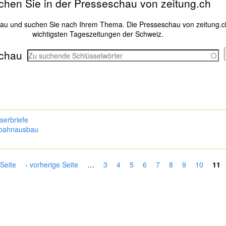
chen Sie in der Presseschau von zeitung.ch
hau und suchen Sie nach Ihrem Thema. Die Presseschau von zeitung.c
wichtigsten Tageszeitungen der Schweiz.
chau
serbriefe
bahnausbau
 Seite
‹ vorherige Seite
…
3
4
5
6
7
8
9
10
11