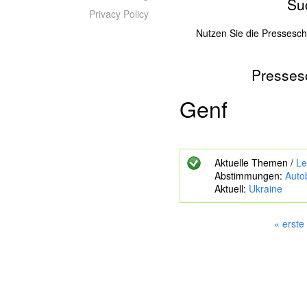
Su
Privacy Policy
Nutzen Sie die Pressesc
Presses
Z
u
s
Genf
u
c
h
e
Aktuelle Themen /
Le
n
Abstimmungen:
Auto
d
Aktuell:
Ukraine
e
S
c
« erste
h
S
l
e
ü
i
s
s
t
e
e