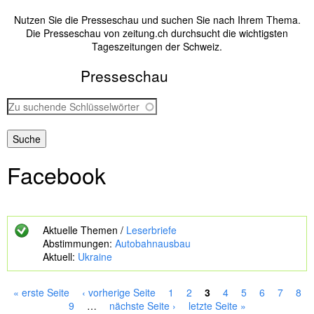
Nutzen Sie die Presseschau und suchen Sie nach Ihrem Thema.
Die Presseschau von zeitung.ch durchsucht die wichtigsten
Tageszeitungen der Schweiz.
Presseschau
Z
u
s
u
c
Facebook
h
e
n
d
e
Aktuelle Themen /
Leserbriefe
S
Abstimmungen:
Autobahnausbau
c
Aktuell:
Ukraine
h
l
ü
« erste Seite
‹ vorherige Seite
1
2
3
4
5
6
7
8
s
S
9
…
nächste Seite ›
letzte Seite »