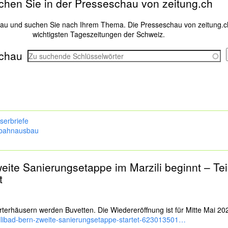
chen Sie in der Presseschau von zeitung.ch
hau und suchen Sie nach Ihrem Thema. Die Presseschau von zeitung.c
wichtigsten Tageszeitungen der Schweiz.
chau
serbriefe
bahnausbau
weite Sanierungs­etappe im Marzili beginnt – Tei
t
er­häusern werden Buvetten. Die Wieder­eröffnung ist für Mitte Mai 20
ilibad-bern-zweite-sanierungsetappe-startet-623013501…