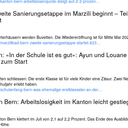
/kanton-bern-arbeitslosenquote-steigt-auf-2-2-prozen…
weite Sanierungs­etappe im Marzili beginnt – Tei
t
er­häusern werden Buvetten. Die Wieder­eröffnung ist für Mitte Mai 20
/marzilibad-bern-zweite-sanierungsetappe-startet-623…
n
: «In der Schule ist es gut»: Ayun und Louan
 zum Start
n schliessen: Die erste Klasse ist für viele Kinder eine Zäsur. Zwei N
chuljahr erlebt haben.
h/schulanfang-bern-was-ehemalige-erstklaessler-an-der…
on
Bern
: Arbeitslosigkeit im Kanton leicht gesti
ton Bern klettert im Juli von 2,1 auf 2,2 Prozent. Das Ende des Aus­bildu
 Höhe.