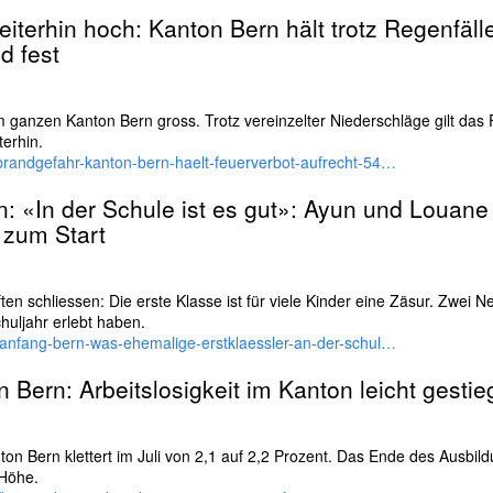
eiterhin hoch: Kanton
Bern
hält trotz Regenfäl
d fest
m ganzen Kanton Bern gross. Trotz vereinzelter Niederschläge gilt das 
erhin.
brandgefahr-kanton-bern-haelt-feuerverbot-aufrecht-54…
n
: «In der Schule ist es gut»: Ayun und Louan
 zum Start
n schliessen: Die erste Klasse ist für viele Kinder eine Zäsur. Zwei N
chuljahr erlebt haben.
lanfang-bern-was-ehemalige-erstklaessler-an-der-schul…
on
Bern
: Arbeitslosigkeit im Kanton leicht gesti
ton Bern klettert im Juli von 2,1 auf 2,2 Prozent. Das Ende des Aus­bildu
 Höhe.