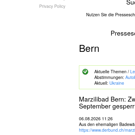
Su
Privacy Policy
Nutzen Sie die Pressesc
Presses
Z
u
s
Bern
u
c
h
e
Aktuelle Themen /
Le
n
Abstimmungen:
Auto
d
Aktuell:
Ukraine
e
S
c
Marzilibad
Bern
: Z
h
September gesperr
l
ü
s
06.08.2026 11:26
s
Aus den ehemaligen Bade­wärt
e
https://www.derbund.ch/marz