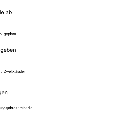
le ab
27 geplant.
e geben
eu-Zweitklässler
egen
ngs­jahres treibt die