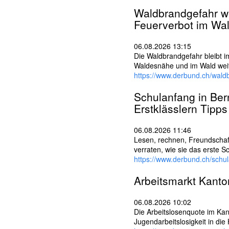
l
w
Waldbrandgefahr w
ö
Feuerverbot im Wal
r
t
06.08.2026 13:15
e
Die Waldbrandgefahr bleibt i
r
Waldesnähe und im Wald weit
https://www.derbund.ch/wald
Schulanfang in
Ber
Erstklässlern Tipps
06.08.2026 11:46
Lesen, rechnen, Freundschafte
verraten, wie sie das erste S
https://www.derbund.ch/schu
Arbeitsmarkt Kant
06.08.2026 10:02
Die Arbeits­losen­quote im Kan
Jugend­arbeits­losigkeit in die