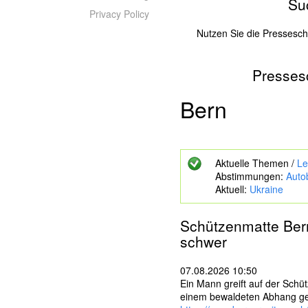
Su
Privacy Policy
Nutzen Sie die Pressesc
Presses
Z
u
s
Bern
u
c
h
e
Aktuelle Themen /
Le
n
Abstimmungen:
Auto
d
Aktuell:
Ukraine
e
S
c
Schützenmatte
Ber
h
schwer
l
ü
s
07.08.2026 10:50
s
Ein Mann greift auf der Schütz
e
einem bewaldeten Abhang g