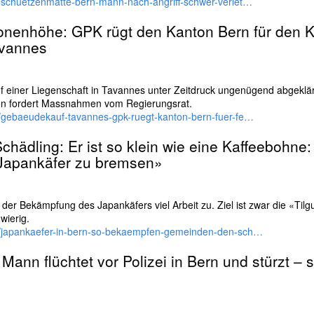
h/schuetzenmatte-bern-mann-nach-angriff-schwer-verlet…
lionenhöhe: GPK rügt den Kanton
Bern
für den 
avannes
 einer Liegenschaft in Tavannes unter Zeitdruck ungenügend abgeklär
n fordert Massnahmen vom Regierungsrat.
h/gebaeudekauf-tavannes-gpk-ruegt-kanton-bern-fuer-fe…
hädling: Er ist so klein wie eine Kaffeebohne
 Japankäfer zu bremsen»
 der Bekämpfung des Japankäfers viel Arbeit zu. Ziel ist zwar die «Til
wierig.
ch/japankaefer-in-bern-so-bekaempfen-gemeinden-den-sch…
Mann flüchtet vor Polizei in
Bern
und stürzt – 