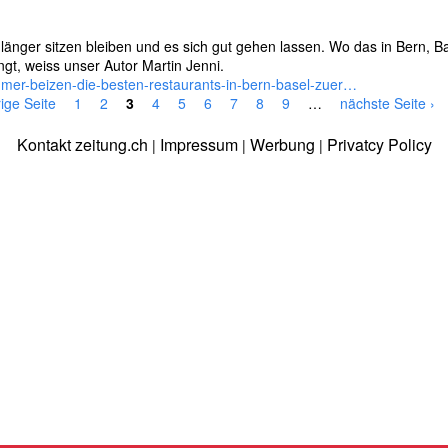
länger sitzen bleiben und es sich gut gehen lassen. Wo das in Bern, B
gt, weiss unser Autor Martin Jenni.
mmer-beizen-die-besten-restaurants-in-bern-basel-zuer…
rige Seite
1
2
3
4
5
6
7
8
9
…
nächste Seite ›
Kontakt zeitung.ch
Impressum
Werbung
Privatcy Policy
|
|
|