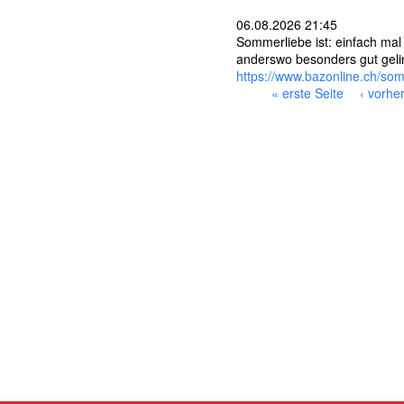
06.08.2026 21:45
Sommerliebe ist: einfach mal 
anderswo besonders gut gelin
https://www.bazonline.ch/so
« erste Seite
‹ vorhe
S
e
i
t
e
n