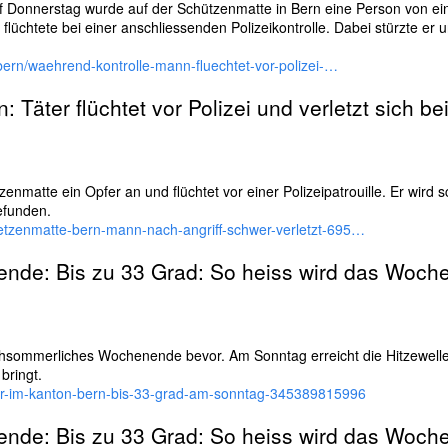
uf Donnerstag wurde auf der Schützenmatte in Bern eine Person von ei
chtete bei einer anschliessenden Polizeikontrolle. Dabei stürzte er un
/bern/waehrend-kontrolle-mann-fluechtet-vor-polizei-…
n
: Täter flüchtet vor Polizei und verletzt sich be
enmatte ein Opfer an und flüchtet vor einer Polizeipatrouille. Er wird s
efunden.
etzenmatte-bern-mann-nach-angriff-schwer-verletzt-695…
nde: Bis zu 33 Grad: So heiss wird das Woch
chsommerliches Wochenende bevor. Am Sonntag erreicht die Hitzewell
bringt.
ter-im-kanton-bern-bis-33-grad-am-sonntag-345389815996
nde: Bis zu 33 Grad: So heiss wird das Woch