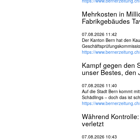
l
https://www.bernerzeitung.c
w
ö
Mehrkosten in Mil
r
Fabrikgebäudes T
t
e
07.08.2026 11:42
r
Der Kanton Bern hat den Kauf
Geschäftsprüfungskommissio
https://www.bernerzeitung.c
Kampf gegen den Sc
unser Bestes, den
07.08.2026 11:40
Auf die Stadt Bern kommt mit
Schädlings – doch das ist sch
https://www.bernerzeitung.
Während Kontrolle: 
verletzt
07.08.2026 10:43