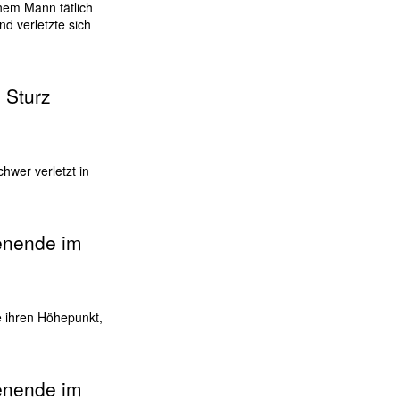
nem Mann tätlich
d verletzte sich
i Sturz
chwer verletzt in
enende im
e ihren Höhepunkt,
enende im