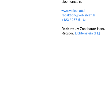
l
Liechtenstein.
w
ö
www.volksblatt.li
r
redaktion@volksblatt.li
t
+423 / 237 51 61
e
r
Redakteur:
Zöchbauer Hein
Region:
Lichtenstein (FL)