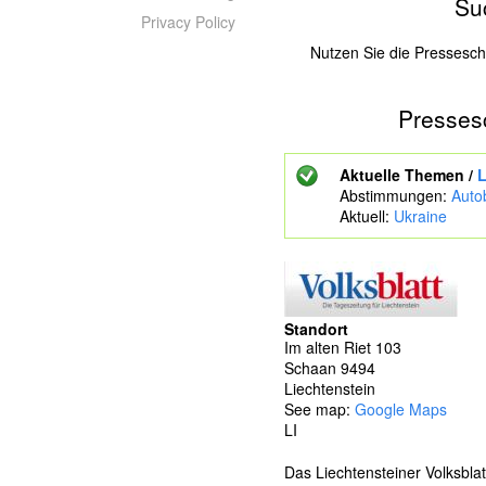
Su
Privacy Policy
Nutzen Sie die Pressesc
Presses
Z
u
s
Aktuelle Themen /
L
u
Abstimmungen:
Auto
c
Aktuell:
Ukraine
h
e
n
d
e
S
Standort
c
Im alten Riet 103
h
Schaan
9494
l
Liechtenstein
ü
See map:
Google Maps
s
LI
s
e
Das Liechtensteiner Volksbla