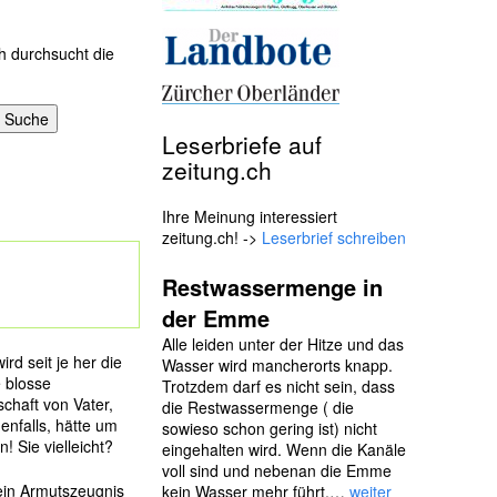
h durchsucht die
Leserbriefe auf
zeitung.ch
Ihre Meinung interessiert
zeitung.ch! ->
Leserbrief schreiben
Restwassermenge in
der Emme
Alle leiden unter der Hitze und das
rd seit je her die
Wasser wird mancherorts knapp.
e blosse
Trotzdem darf es nicht sein, dass
chaft von Vater,
die Restwassermenge ( die
enfalls, hätte um
sowieso schon gering ist) nicht
! Sie vielleicht?
eingehalten wird. Wenn die Kanäle
voll sind und nebenan die Emme
ein Armutszeugnis
kein Wasser mehr führt,…
weiter