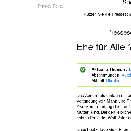
Su
Privacy Policy
Nutzen Sie die Pressesc
Presses
Z
u
s
Ehe für Alle 
u
c
h
e
Aktuelle Themen /
L
n
Abstimmungen:
Auto
d
Aktuell:
Ukraine
e
S
c
Das Abnormale einfach mit dem
h
Verbindung von Mann und Frau
l
Zweckentfremdung des traditi
ü
Mutter, Kind. Bei den leiblic
s
keinen Preis der Welt Vater o
s
e
Dass heutzutage viele Ehen s