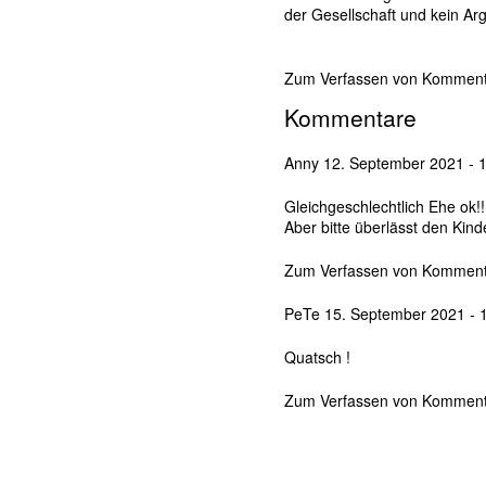
l
der Gesellschaft und kein Arg
w
ö
r
Zum Verfassen von Komment
t
e
Kommentare
r
Anny
12. September 2021 - 
Gleichgeschlechtlich Ehe ok!!
Aber bitte überlässt den Kin
Zum Verfassen von Komment
PeTe
15. September 2021 - 
Quatsch !
Zum Verfassen von Komment