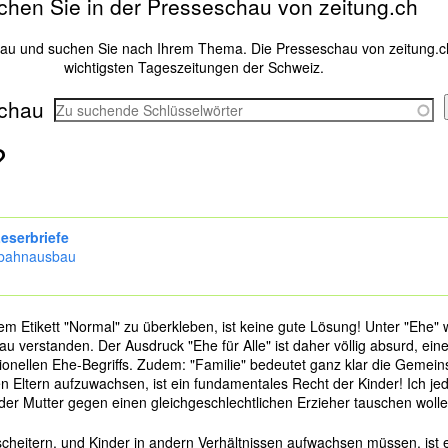
chen Sie in der Presseschau von zeitung.ch
hau und suchen Sie nach Ihrem Thema. Die Presseschau von zeitung.c
wichtigsten Tageszeitungen der Schweiz.
chau
?
eserbriefe
bahnausbau
 Etikett "Normal" zu überkleben, ist keine gute Lösung! Unter "Ehe" wi
 verstanden. Der Ausdruck "Ehe für Alle" ist daher völlig absurd, ein
onellen Ehe-Begriffs. Zudem: "Familie" bedeutet ganz klar die Gemeins
hen Eltern aufzuwachsen, ist ein fundamentales Recht der Kinder! Ich jed
der Mutter gegen einen gleichgeschlechtlichen Erzieher tauschen wollen
cheitern, und Kinder in andern Verhältnissen aufwachsen müssen, ist 