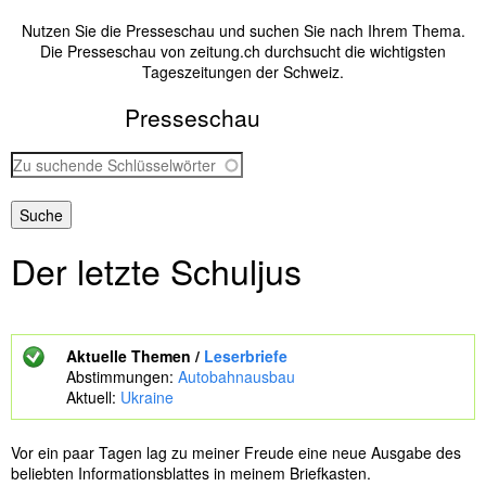
Nutzen Sie die Presseschau und suchen Sie nach Ihrem Thema.
Die Presseschau von zeitung.ch durchsucht die wichtigsten
Tageszeitungen der Schweiz.
Presseschau
Z
u
s
u
c
Der letzte Schuljus
h
e
n
d
e
Aktuelle Themen /
Leserbriefe
S
Abstimmungen:
Autobahnausbau
c
Aktuell:
Ukraine
h
l
ü
Vor ein paar Tagen lag zu meiner Freude eine neue Ausgabe des
s
beliebten Informationsblattes in meinem Briefkasten.