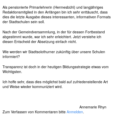
s
e
Als pensionierte Primarlehrerin (Hermesbühl) und langjähriges
l
Redaktionsmitglied in den Anfängen bin ich sehr enttäuscht, dass
w
dies die letzte Ausgabe dieses interessanten, informativen Formats
ö
der Stadtschulen sein soll.
r
t
Nach der Gemeindversammlung, in der für dessen Fortbestand
e
abgestimmt wurde, war ich sehr erleichtert. Jetzt verstehe ich
r
diesen Entscheid der Absetzung einfach nicht.
Wie werden wir Stadtsolothurner zukünftig über unsere Schulen
informiert?
Transparenz ist doch in der heutigen Bildungsstrategie etwas vom
Wichtigsten.
Ich hoffe sehr, dass dies möglichst bald auf zufriedenstellende Art
und Weise wieder kommuniziert wird.
Annemarie Rhyn
Zum Verfassen von Kommentaren bitte
Anmelden
.