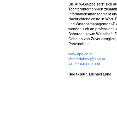
l
Die APA-Gruppe setzt sich au
w
Tochterunternehmen zusammen
ö
Informationsmanagement und I
r
Nachrichtendienste in Wort, 
t
und Wissensmanagement-Dien
e
wenden sich an professionell
r
Behörden sowie Wirtschaft. D
Geboten von Zuverlässigkeit,
Parteinahme.
www.apa.co.at
chefredaktion@apa.at
+43/1/360 60-1000
Redakteur:
Michael Lang