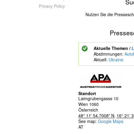
Su
Privacy Policy
Nutzen Sie die Pressesc
Presses
Z
u
s
Aktuelle Themen /
L
u
Abstimmungen:
Auto
c
Aktuell:
Ukraine
h
e
n
d
e
S
Standort
c
Laimgrubengasse 10
h
Wien
1060
l
Österreich
ü
48° 11' 54.7008" N
,
16° 21' 
s
See map:
Google Maps
s
AT
e