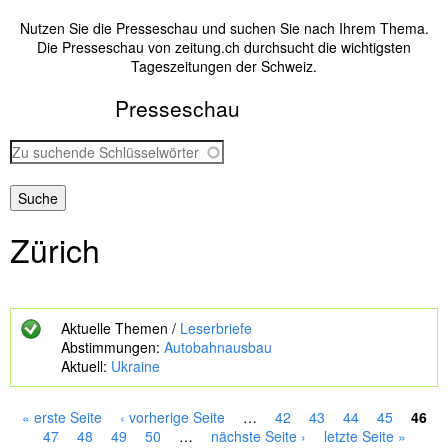
Nutzen Sie die Presseschau und suchen Sie nach Ihrem Thema.
Die Presseschau von zeitung.ch durchsucht die wichtigsten
Tageszeitungen der Schweiz.
Presseschau
Z
u
s
u
c
Zürich
h
e
n
d
e
Aktuelle Themen /
Leserbriefe
S
Abstimmungen:
Autobahnausbau
c
Aktuell:
Ukraine
h
l
ü
« erste Seite
‹ vorherige Seite
…
42
43
44
45
46
s
S
47
48
49
50
…
nächste Seite ›
letzte Seite »