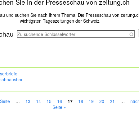
chen Sie in der Presseschau von zeitung.ch
hau und suchen Sie nach Ihrem Thema. Die Presseschau von zeitung.c
wichtigsten Tageszeitungen der Schweiz.
chau
serbriefe
bahnausbau
 Seite
…
13
14
15
16
17
18
19
20
21
…
näch
Seite »