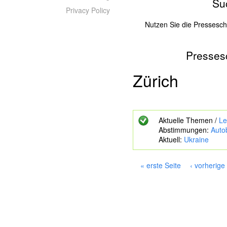
Su
Privacy Policy
Nutzen Sie die Pressesc
Presses
Z
u
s
Zürich
u
c
h
e
Aktuelle Themen /
Le
n
Abstimmungen:
Auto
d
Aktuell:
Ukraine
e
S
c
« erste Seite
‹ vorherige
h
S
l
e
ü
i
s
s
t
e
e