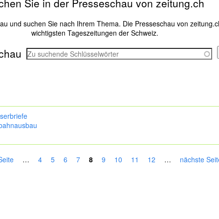
chen Sie in der Presseschau von zeitung.ch
hau und suchen Sie nach Ihrem Thema. Die Presseschau von zeitung.c
wichtigsten Tageszeitungen der Schweiz.
chau
serbriefe
bahnausbau
Seite
…
4
5
6
7
8
9
10
11
12
…
nächste Seit