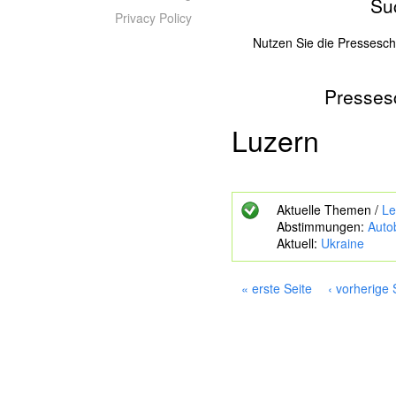
Su
Privacy Policy
Nutzen Sie die Pressesc
Presses
Z
u
s
Luzern
u
c
h
e
Aktuelle Themen /
Le
n
Abstimmungen:
Auto
d
Aktuell:
Ukraine
e
S
c
« erste Seite
‹ vorherige 
h
S
l
e
ü
i
s
s
t
e
e