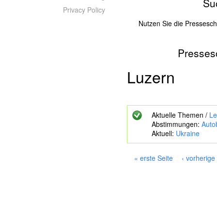
Su
Privacy Policy
Nutzen Sie die Pressesc
Presses
Z
u
s
Luzern
u
c
h
e
Aktuelle Themen /
Le
n
Abstimmungen:
Auto
d
Aktuell:
Ukraine
e
S
c
« erste Seite
‹ vorherige
h
S
l
e
ü
i
s
s
t
e
e