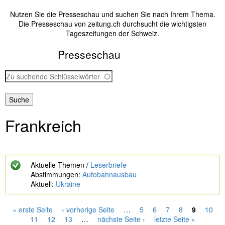
Nutzen Sie die Presseschau und suchen Sie nach Ihrem Thema.
Die Presseschau von zeitung.ch durchsucht die wichtigsten
Tageszeitungen der Schweiz.
Presseschau
Z
u
s
u
c
Frankreich
h
e
n
d
e
Aktuelle Themen /
Leserbriefe
S
Abstimmungen:
Autobahnausbau
c
Aktuell:
Ukraine
h
l
ü
« erste Seite
‹ vorherige Seite
…
5
6
7
8
9
10
s
S
11
12
13
…
nächste Seite ›
letzte Seite »