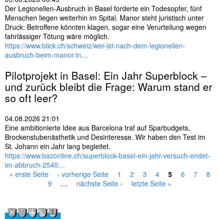
Der Legionellen-Ausbruch in Basel forderte ein Todesopfer, fünf
Menschen liegen weiterhin im Spital. Manor steht juristisch unter
Druck: Betroffene könnten klagen, sogar eine Verurteilung wegen
fahrlässiger Tötung wäre möglich.
https://www.blick.ch/schweiz/wer-ist-nach-dem-legionellen-
ausbruch-beim-manor-in…
Pilotprojekt in
Basel
: Ein Jahr Superblock –
und zurück bleibt die Frage: Warum stand er
so oft leer?
04.08.2026 21:01
Eine ambitionierte Idee aus Barcelona traf auf Sparbudgets,
Brockenstubenästhetik und Desinteresse. Wir haben den Test im
St. Johann ein Jahr lang begleitet.
https://www.bazonline.ch/superblock-basel-ein-jahr-versuch-endet-
im-abbruch-2540…
« erste Seite
‹ vorherige Seite
1
2
3
4
5
6
7
8
S
9
…
nächste Seite ›
letzte Seite »
e
i