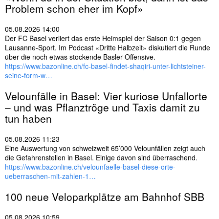
s
Problem schon eher im Kopf»
e
l
05.08.2026 14:00
w
Der FC Basel verliert das erste Heimspiel der Saison 0:1 gegen
ö
Lausanne-Sport. Im Podcast «Dritte Halbzeit» diskutiert die Runde
r
über die noch etwas stockende Basler Offensive.
t
https://www.bazonline.ch/fc-basel-findet-shaqiri-unter-lichtsteiner-
e
seine-form-w…
r
Velounfälle in
Basel
: Vier kuriose Unfallorte
– und was Pflanztröge und Taxis damit zu
tun haben
05.08.2026 11:23
Eine Auswertung von schweizweit 65’000 Velounfällen zeigt auch
die Gefahrenstellen in Basel. Einige davon sind überraschend.
https://www.bazonline.ch/velounfaelle-basel-diese-orte-
ueberraschen-mit-zahlen-1…
100 neue Veloparkplätze am Bahnhof SBB
05.08.2026 10:59