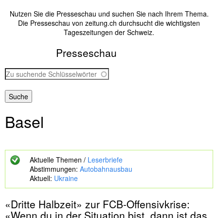
Nutzen Sie die Presseschau und suchen Sie nach Ihrem Thema.
Die Presseschau von zeitung.ch durchsucht die wichtigsten
Tageszeitungen der Schweiz.
Presseschau
Z
u
s
u
c
Basel
h
e
n
d
e
Aktuelle Themen /
Leserbriefe
S
Abstimmungen:
Autobahnausbau
c
Aktuell:
Ukraine
h
l
«Dritte Halbzeit» zur FCB-Offensivkrise:
ü
s
«Wenn du in der Situation bist, dann ist das