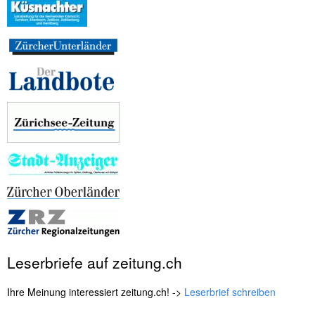
t
e
n
Leserbriefe auf zeitung.ch
Ihre Meinung interessiert zeitung.ch! ->
Leserbrief schreiben