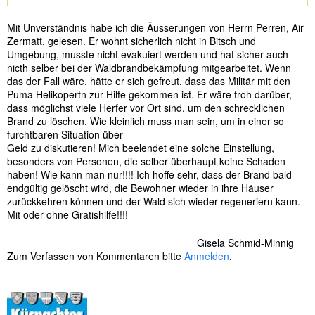
s
e
Mit Unverständnis habe ich die Äusserungen von Herrn Perren, Air
l
Zermatt, gelesen. Er wohnt sicherlich nicht in Bitsch und
w
Umgebung, musste nicht evakuiert werden und hat sicher auch
ö
nicth selber bei der Waldbrandbekämpfung mitgearbeitet. Wenn
r
das der Fall wäre, hätte er sich gefreut, dass das Militär mit den
t
Puma Helikopertn zur Hilfe gekommen ist. Er wäre froh darüber,
e
dass möglichst viele Herfer vor Ort sind, um den schrecklichen
r
Brand zu löschen. Wie kleinlich muss man sein, um in einer so
furchtbaren Situation über
Geld zu diskutieren! Mich beelendet eine solche Einstellung,
besonders von Personen, die selber überhaupt keine Schaden
haben! Wie kann man nur!!!! Ich hoffe sehr, dass der Brand bald
endgültig gelöscht wird, die Bewohner wieder in ihre Häuser
zurückkehren können und der Wald sich wieder regeneriern kann.
Mit oder ohne Gratishilfe!!!!
Gisela Schmid-Minnig
Zum Verfassen von Kommentaren bitte
Anmelden
.