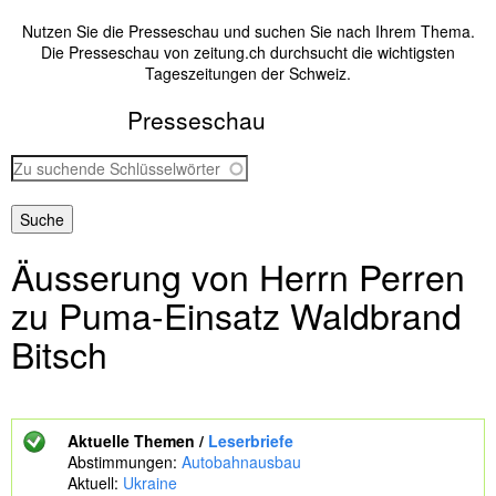
Nutzen Sie die Presseschau und suchen Sie nach Ihrem Thema.
Die Presseschau von zeitung.ch durchsucht die wichtigsten
Tageszeitungen der Schweiz.
Presseschau
Z
u
s
u
c
Äusserung von Herrn Perren
h
e
zu Puma-Einsatz Waldbrand
n
d
Bitsch
e
S
c
h
l
Aktuelle Themen /
Leserbriefe
ü
Abstimmungen:
Autobahnausbau
s
Aktuell:
Ukraine